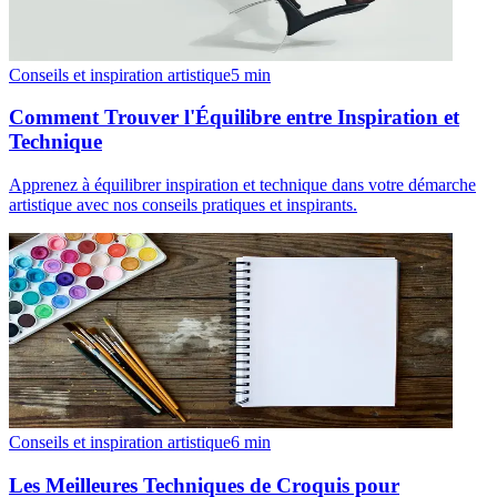
Conseils et inspiration artistique
5
min
Comment Trouver l'Équilibre entre Inspiration et
Technique
Apprenez à équilibrer inspiration et technique dans votre démarche
artistique avec nos conseils pratiques et inspirants.
Conseils et inspiration artistique
6
min
Les Meilleures Techniques de Croquis pour