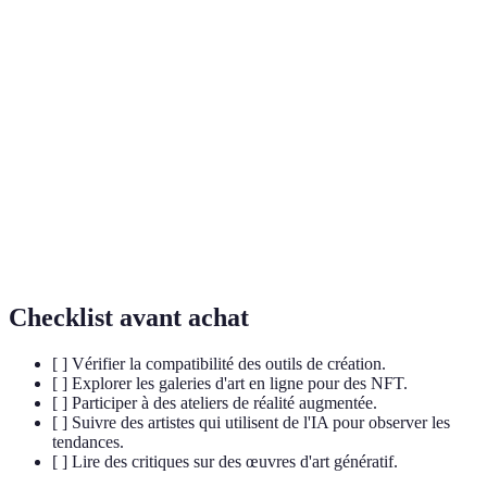
Art
autonomes, souvent en utilisant de l'intelligence
génératif
artificielle.
Titre de propriété numérique unique basé sur la
NFT
technologie de la blockchain, utilisé pour certifier
l'authenticité d'œuvres d'art numériques.
Technologie qui superpose des informations
Réalité
numériques à notre environnement réel, souvent
augmentée
utilisée dans des applications artistiques et
(RA)
interactives.
Checklist avant achat
[ ] Vérifier la compatibilité des outils de création.
[ ] Explorer les galeries d'art en ligne pour des NFT.
[ ] Participer à des ateliers de réalité augmentée.
[ ] Suivre des artistes qui utilisent de l'IA pour observer les
tendances.
[ ] Lire des critiques sur des œuvres d'art génératif.