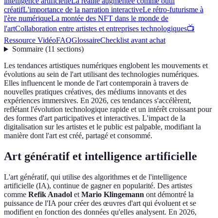
intelligence artificielle
La réalité augmentée comme outil
créatif
L'importance de la narration interactive
Le rétro-futurisme à
l'ère numérique
La montée des NFT dans le monde de
l'art
Collaboration entre artistes et entreprises technologiques
📺
Ressource Vidéo
FAQ
Glossaire
Checklist avant achat
Sommaire
(
11
sections
)
Les tendances artistiques numériques englobent les mouvements et
évolutions au sein de l'art utilisant des technologies numériques.
Elles influencent le monde de l'art contemporain à travers de
nouvelles pratiques créatives, des médiums innovants et des
expériences immersives. En 2026, ces tendances s'accélèrent,
reflétant l'évolution technologique rapide et un intérêt croissant pour
des formes d'art participatives et interactives. L'impact de la
digitalisation sur les artistes et le public est palpable, modifiant la
manière dont l'art est créé, partagé et consommé.
Art génératif et intelligence artificielle
L'art génératif, qui utilise des algorithmes et de l'intelligence
artificielle (IA), continue de gagner en popularité. Des artistes
comme
Refik Anadol
et
Mario Klingemann
ont démontré la
puissance de l'IA pour créer des œuvres d'art qui évoluent et se
modifient en fonction des données qu'elles analysent. En 2026,