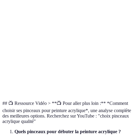
Critère
Option A - Winsor & Newton
Option B - Royal & L
Poils
Synthétiques
Synthétiques
Forme
Plat, Rond, Angulaire
Ventilateur, Rond, Évent
Taille
5-16
3-14
Confort
Ergonomique
Standard
## 📺 Ressource Vidéo > **📺 Pour aller plus loin :** *Comment
choisir ses pinceaux pour peinture acrylique*, une analyse complète
des meilleures options. Recherchez sur YouTube : "choix pinceaux
acrylique qualité"
Quels pinceaux pour débuter la peinture acrylique ?