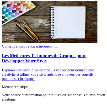
Conseils et inspiration artistique
6
min
Les Meilleures Techniques de Croquis pour
Développer Votre Style
Explorez des techniques de croquis variées pour nourrir votre
créativité et affiner votre style artistique à travers des conseils
pratiques et inspirants.
Mentor Artistique
Votre source d'information pour tout savoir sur
conseils et inspiration
artistique
.