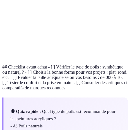
Poils
Matériau en polyester ou nylon utilisé pour les
Synthétiques
pinceaux, idéal pour les acryliques.
Conception de manche de pinceau optimisée pour
Ergonomie
le confort d'utilisation.
Épaisseur de la peinture affectant son application
Viscosité
et sa texture.
## Checklist avant achat - [ ] Vérifier le type de poils : synthétique
ou naturel ? - [ ] Choisir la bonne forme pour vos projets : plat, rond,
etc. - [ ] Évaluer la taille adéquate selon vos besoins : de 000 à 16. -
[ ] Tester le confort et la prise en main. - [ ] Consulter des critiques et
comparatifs de marques reconnues.
🧠 Quiz rapide :
Quel type de poils est recommandé pour
les peintures acryliques ?
- A) Poils naturels