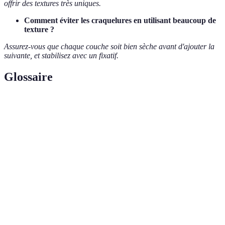
offrir des textures très uniques.
Comment éviter les craquelures en utilisant beaucoup de
texture ?
Assurez-vous que chaque couche soit bien sèche avant d'ajouter la
suivante, et stabilisez avec un fixatif.
Glossaire
Terme
Définition
Technique de gravure dans la couche de
Sgraffito
peinture pour révéler celle du dessous.
Procédé d’éclaboussures pour un look d’art
Dripping
abstrait.
Application légère d’une couche pâle pour
Scumbling
-
effets texturés