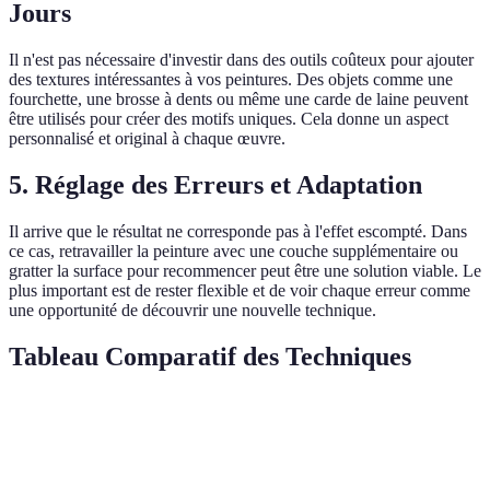
Jours
Il n'est pas nécessaire d'investir dans des outils coûteux pour ajouter
des textures intéressantes à vos peintures. Des objets comme une
fourchette, une brosse à dents ou même une carde de laine peuvent
être utilisés pour créer des motifs uniques. Cela donne un aspect
personnalisé et original à chaque œuvre.
5. Réglage des Erreurs et Adaptation
Il arrive que le résultat ne corresponde pas à l'effet escompté. Dans
ce cas, retravailler la peinture avec une couche supplémentaire ou
gratter la surface pour recommencer peut être une solution viable. Le
plus important est de rester flexible et de voir chaque erreur comme
une opportunité de découvrir une nouvelle technique.
Tableau Comparatif des Techniques
Technique
Effet
Facilité d’utilisation
Matériau 
Gravure
Sgraffito
Moyenne
Pointe fine