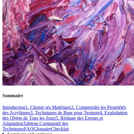
Sommaire
Introduction
1. Choisir ses Matériaux
2. Comprendre les Propriétés
des Acryliques
3. Techniques de Base pour Texturer
4. Exploitation
des Objets de Tous les Jours
5. Réglage des Erreurs et
Adaptation
Tableau Comparatif des
Techniques
FAQ
Glossaire
Checklist