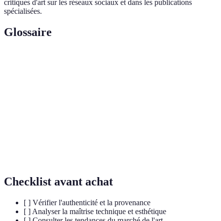
critiques d'art sur les réseaux sociaux et dans les publications
spécialisées.
Glossaire
Terme
Définition
Création artistique ayant une valeur esthétique et
Œuvre d'art
patrimoniale
Provenance
Historique de propriété d'une œuvre d'art
Cote de
Indicateur de la valeur marchande des œuvres d'un
l'artiste
artiste
Checklist avant achat
[ ] Vérifier l'authenticité et la provenance
[ ] Analyser la maîtrise technique et esthétique
[ ] Consulter les tendances du marché de l'art