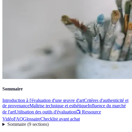
Sommaire
Introduction à l'évaluation d'une œuvre d'art
Critères d'authenticité et
de provenance
Maîtrise technique et esthétique
Influence du marché
de l'art
Utilisation des outils d'évaluation
📺 Ressource
Vidéo
FAQ
Glossaire
Checklist avant achat
Sommaire
(
9
sections
)