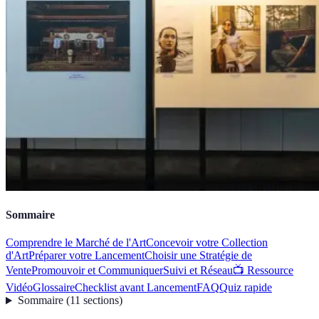
Sommaire
Comprendre le Marché de l'Art
Concevoir votre Collection
d'Art
Préparer votre Lancement
Choisir une Stratégie de
Vente
Promouvoir et Communiquer
Suivi et Réseau
📺 Ressource
Vidéo
Glossaire
Checklist avant Lancement
FAQ
Quiz rapide
Sommaire
(
11
sections
)