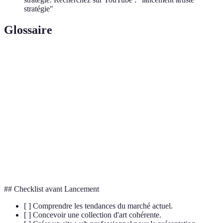
stratégie"
Glossaire
Terme
Définition
Ensemble des œuvres d'un artiste regroupées pour
Portfolio
présentation.
Outil de gestion de la relation client, essentiel pour
CRM
le suivi des ventes et des interactions.
Cohérence
Harmonisation des œuvres autour d’un thème ou
Thématique
d’un style commun.
## Checklist avant Lancement
[ ] Comprendre les tendances du marché actuel.
[ ] Concevoir une collection d'art cohérente.