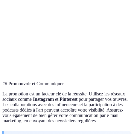
Commissions
40-60%
Variable
15-30%
Promotion
Incluse
Partielle
Non incluse
Échelle de
Limité
Modéré
Large
diffusion
## Promouvoir et Communiquer
La promotion est un facteur clé de la réussite. Utilisez les réseaux
sociaux comme
Instagram
et
Pinterest
pour partager vos œuvres.
Les collaborations avec des influenceurs et la participation à des
podcasts dédiés à l'art peuvent accroître votre visibilité. Assurez-
vous également de bien gérer votre communication par e-mail
marketing, en envoyant des newsletters régulières.