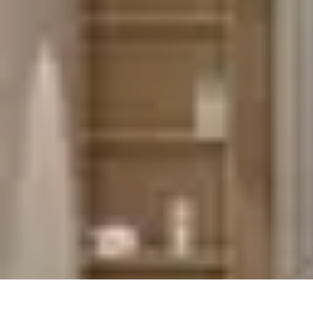
Mentor Artistique
Tendances
Matériel et Techniques
Techniques de Dessin
Conseils Prati
Mentor Artistique