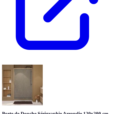
Porte de Douche Sérigraphie Arrondie 120x200 cm -