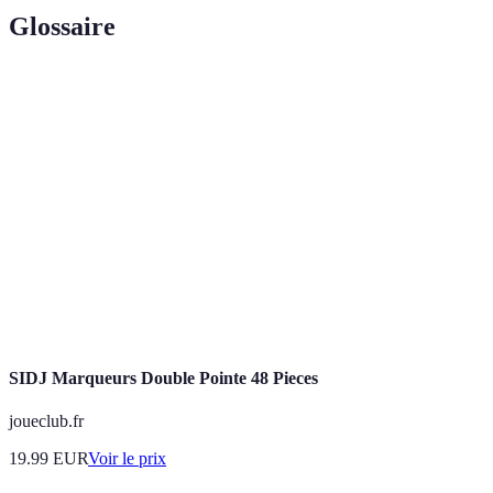
Glossaire
Terme
Définition
Présentation d’œuvres d’art au public dans un cadre
Exposition
donné.
Processus par lequel une idée ou une œuvre d'art
Inspiration
éveille créativité et émotion.
Espace où les artistes travaillent, souvent un lieu
Atelier
d'apprentissage.
SIDJ Marqueurs Double Pointe 48 Pieces
joueclub.fr
19.99
EUR
Voir le prix