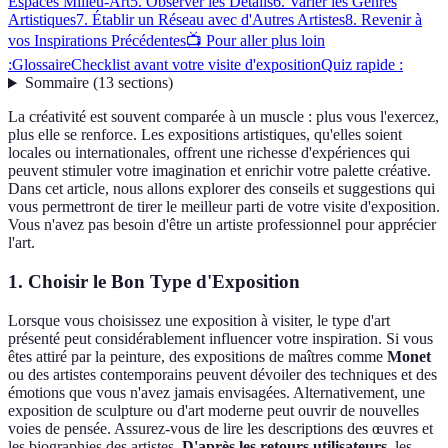
Espaces Milieu-Art
5. Observer les Détails
6. Varier les Genres
Artistiques
7. Établir un Réseau avec d'Autres Artistes
8. Revenir à
vos Inspirations Précédentes
📺 Pour aller plus loin
:
Glossaire
Checklist avant votre visite d'exposition
Quiz rapide :
Sommaire
(
13
sections
)
La créativité est souvent comparée à un muscle : plus vous l'exercez,
plus elle se renforce. Les expositions artistiques, qu'elles soient
locales ou internationales, offrent une richesse d'expériences qui
peuvent stimuler votre imagination et enrichir votre palette créative.
Dans cet article, nous allons explorer des conseils et suggestions qui
vous permettront de tirer le meilleur parti de votre visite d'exposition.
Vous n'avez pas besoin d'être un artiste professionnel pour apprécier
l'art.
1. Choisir le Bon Type d'Exposition
Lorsque vous choisissez une exposition à visiter, le type d'art
présenté peut considérablement influencer votre inspiration. Si vous
êtes attiré par la peinture, des expositions de maîtres comme
Monet
ou des artistes contemporains peuvent dévoiler des techniques et des
émotions que vous n'avez jamais envisagées. Alternativement, une
exposition de sculpture ou d'art moderne peut ouvrir de nouvelles
voies de pensée. Assurez-vous de lire les descriptions des œuvres et
les biographies des artistes.
D'après les retours utilisateurs
, les