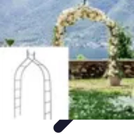
Mentor Artistique
Tendances
Matériel et Techniques
Techniques de Dessin
Conseils
Pratiques
Inspiration
Mentor Artistique