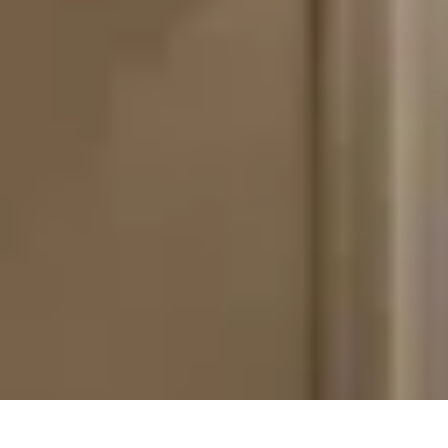
Mentor Artistique
Tendances
Matériel et Techniques
Techniques de Dessin
Conseils Prati
Mentor Artistique