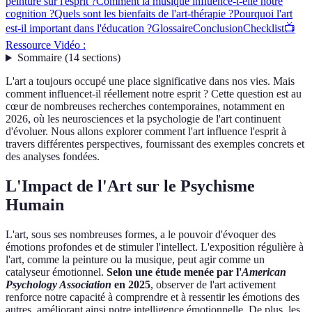
peinture sur l'esprit ?
Comment la musique influence-t-elle notre
cognition ?
Quels sont les bienfaits de l'art-thérapie ?
Pourquoi l'art
est-il important dans l'éducation ?
Glossaire
Conclusion
Checklist
📺
Ressource Vidéo :
Sommaire
(
14
sections
)
L'art a toujours occupé une place significative dans nos vies. Mais
comment influencet-il réellement notre esprit ? Cette question est au
cœur de nombreuses recherches contemporaines, notamment en
2026, où les neurosciences et la psychologie de l'art continuent
d'évoluer. Nous allons explorer comment l'art influence l'esprit à
travers différentes perspectives, fournissant des exemples concrets et
des analyses fondées.
L'Impact de l'Art sur le Psychisme
Humain
L'art, sous ses nombreuses formes, a le pouvoir d'évoquer des
émotions profondes et de stimuler l'intellect. L'exposition régulière à
l'art, comme la peinture ou la musique, peut agir comme un
catalyseur émotionnel.
Selon une étude menée par l'
American
Psychology Association
en 2025
, observer de l'art activement
renforce notre capacité à comprendre et à ressentir les émotions des
autres, améliorant ainsi notre intelligence émotionnelle. De plus, les