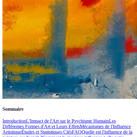
Sommaire
Introduction
L'Impact de l'Art sur le Psychisme Humain
Les
Différentes Formes d'Art et Leurs Effets
Mécanismes de l'Influence
Artistique
Études et Statistiques Clés
FAQ
Quelle est l'influence de la