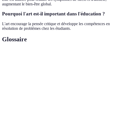
augmentant le bien-être global.
Pourquoi l'art est-il important dans l'éducation ?
L'art encourage la pensée critique et développe les compétences en
résolution de problèmes chez les étudiants.
Glossaire
Terme
Définition
Une substance chimique qui transmet les
Neurotransmetteur
signaux dans le cerveau.
Une pratique thérapeutique qui utilise l'art
Art-thérapie
pour améliorer le bien-être mental.
Un jeton non fongible, unique et utilisé
NFT
pour prouver la propriété d'objets
numériques.