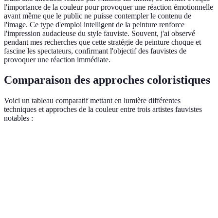
l'importance de la couleur pour provoquer une réaction émotionnelle
avant même que le public ne puisse contempler le contenu de
l'image. Ce type d'emploi intelligent de la peinture renforce
l'impression audacieuse du style fauviste. Souvent, j'ai observé
pendant mes recherches que cette stratégie de peinture choque et
fascine les spectateurs, confirmant l'objectif des fauvistes de
provoquer une réaction immédiate.
Comparaison des approches coloristiques
Voici un tableau comparatif mettant en lumière différentes
techniques et approches de la couleur entre trois artistes fauvistes
notables :
Critère
Matisse
Derain
Vlaminck
Couleurs
Contrastes
Tons
Palette
pures et
audacieux
intenses
vives
Nature,
Lumières
Éléments
Inspiration