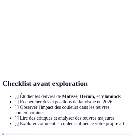
Terme
Définition
Mouvement artistique axé sur l'usage de couleurs
Fauvisme
vives et pures
Palette
Ensemble des teintes utilisées dans une œuvre d'art
Qualité d'une œuvre à transmettre des émotions
Expressivité
puissantes
Checklist avant exploration
[ ] Étudier les œuvres de
Matisse
,
Derain
, et
Vlaminck
[ ] Rechercher des expositions de fauvisme en 2026
[ ] Observer l'impact des couleurs dans les œuvres
contemporaines
[ ] Lire des critiques et analyser des œuvres majeures
[ ] Explorer comment la couleur influence votre propre art