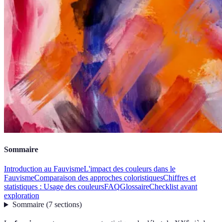
Sommaire
Introduction au Fauvisme
L'impact des couleurs dans le
Fauvisme
Comparaison des approches coloristiques
Chiffres et
statistiques : Usage des couleurs
FAQ
Glossaire
Checklist avant
exploration
Sommaire
(
7
sections
)
e