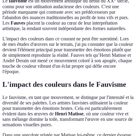
Le
fauvisme
est un mouvement artistique du début du XX
siècle,
connu pour son utilisation audacieuse des couleurs. C'est une
période marquante qui contraste avec ses prédécesseurs par
l'abandon des nuances traditionnelles au profit de tons vifs et purs.
Les
Fauves
placent la couleur au cœur de leur interprétation
artistique, la rendant souvent indépendante des formes naturelles.
L'impact des couleurs dans ce courant ne peut être surestimé. Lors
de mes études d'œuvres sur le terrain, j'ai pu constater que la couleur
devient l'élément principal pour transmettre des émotions plutôt que
de simplement reproduire la réalité. Fauves tels qu’Henri Matisse et
André Derain ont mené ce mouvement coloré à son apogée, chaque
touche de couleur vibrant d'un éclat propre qui défie encore
l'époque.
L'impact des couleurs dans le Fauvisme
Le fauvisme, en tant que mouvement, se distingue par l'intensité et la
diversité de ses palettes. Les artistes fauvistes utilisaient la couleur
pour transmettre des émotions brutes. Cela est particulièrement
évident dans les œuvres de
Henri Matisse
, où une couleur vive et
sans mélange domine la toile, transformant l'œuvre en une source de
sensations visuelles pures.
Dans une anecdote relatée par Matisse lui-même, ce dernier évoque