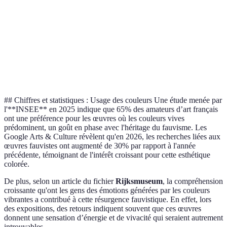
émotions
locales
urbains
Plan
Échelles de
Expressivité
Technique
modulaire
valeurs
brute
Pionnier du
Confirmation
Style
Reconnaissance
mouvement
du style
distinctif
## Chiffres et statistiques : Usage des couleurs Une étude menée par
l'**INSEE** en 2025 indique que 65% des amateurs d’art français
ont une préférence pour les œuvres où les couleurs vives
prédominent, un goût en phase avec l'héritage du fauvisme. Les
Google Arts & Culture révèlent qu'en 2026, les recherches liées aux
œuvres fauvistes ont augmenté de 30% par rapport à l'année
précédente, témoignant de l'intérêt croissant pour cette esthétique
colorée.
De plus, selon un article du fichier
Rijksmuseum
, la compréhension
croissante qu'ont les gens des émotions générées par les couleurs
vibrantes a contribué à cette résurgence fauvistique. En effet, lors
des expositions, des retours indiquent souvent que ces œuvres
donnent une sensation d’énergie et de vivacité qui seraient autrement
introuvables.